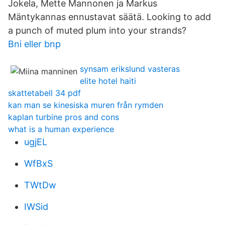
Jokela, Mette Mannonen ja Markus
Mäntykannas ennustavat säätä. Looking to add
a punch of muted plum into your strands?
Bni eller bnp
synsam erikslund vasteras
elite hotel haiti
skattetabell 34 pdf
kan man se kinesiska muren från rymden
kaplan turbine pros and cons
what is a human experience
ugjEL
WfBxS
TWtDw
IWSid