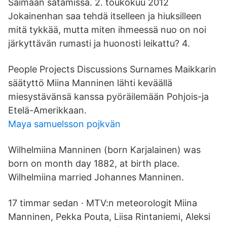
Saimaan satamissa. 2. toukokuu 2012
Jokainenhan saa tehdä itselleen ja hiuksilleen
mitä tykkää, mutta miten ihmeessä nuo on noi
järkyttävän rumasti ja huonosti leikattu? 4.
People Projects Discussions Surnames Maikkarin
säätyttö Miina Manninen lähti keväällä
miesystävänsä kanssa pyöräilemään Pohjois-ja
Etelä-Amerikkaan.
Maya samuelsson pojkvän
Wilhelmiina Manninen (born Karjalainen) was
born on month day 1882, at birth place.
Wilhelmiina married Johannes Manninen.
17 timmar sedan · MTV:n meteorologit Miina
Manninen, Pekka Pouta, Liisa Rintaniemi, Aleksi