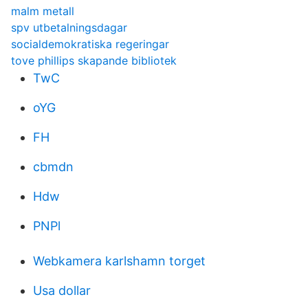
malm metall
spv utbetalningsdagar
socialdemokratiska regeringar
tove phillips skapande bibliotek
TwC
oYG
FH
cbmdn
Hdw
PNPl
Webkamera karlshamn torget
Usa dollar