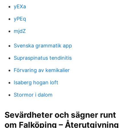
yEXa
yPEq
mjdZ
Svenska grammatik app
Supraspinatus tendinitis
Förvaring av kemikalier
Isaberg hogan loft
Stormor i dalom
Sevärdheter och sägner runt
om Falköping – Återutgivning