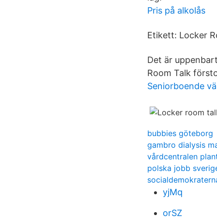
Pris på alkolås
Etikett: Locker 
Det är uppenbar
Room Talk försto
Seniorboende v
bubbies göteborg
gambro dialysis m
vårdcentralen plan
polska jobb sverig
socialdemokraterna
yjMq
orSZ