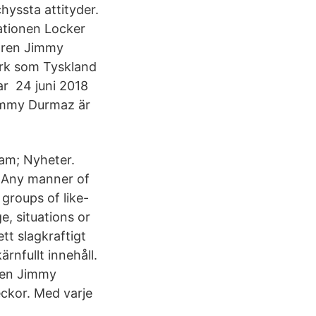
hyssta attityder.
ationen Locker
laren Jimmy
ark som Tyskland
ar 24 juni 2018
Jimmy Durmaz är
am; Nyheter.
g Any manner of
 groups of like-
e, situations or
tt slagkraftigt
rnfullt innehåll.
aren Jimmy
eckor. Med varje