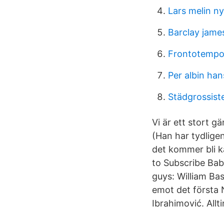
Lars melin ny
Barclay jame
Frontotempo
Per albin han
Städgrossist
Vi är ett stort g
(Han har tydligen
det kommer bli k
to Subscribe Ba
guys: William B
emot det första 
Ibrahimović. All