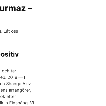
Durmaz –
. Låt oss
ositiv
och tar
sep. 2018 — I
ch Shanga Aziz
lens arrangörer,
ok efter
 in Finspång. Vi