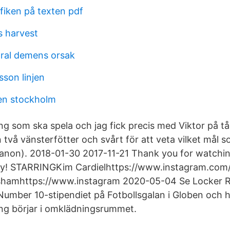
fiken på texten pdf
s harvest
ral demens orsak
sson linjen
en stockholm
äng som ska spela och jag fick precis med Viktor på t
 två vänsterfötter och svårt för att veta vilket mål so
anon). 2018-01-30 2017-11-21 Thank you for watchin
by! STARRINGKim Cardielhttps://www.instagram.com/
ashamhttps://www.instagram 2020-05-04 Se Locker 
Number 10-stipendiet på Fotbollsgalan i Globen och h
ting börjar i omklädningsrummet.