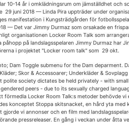
illar 10-14 år i omklädningsrum om jämställdhet och sc
e 29 juni 2018 — Linda Pira uppträder under organis
es manifestation i Kungsträdgården för fotbollsspe
2018 — Det var Jimmy Durmaz som orsakade en frisp
nligt organisationen Locker Room Talk som arranger
ska påhopp på landslagsspelaren Jimmy Durmaz har 
erna i projektet "Locker room talk" som 29 okt.
onto; Dam Toggle submenu for the Dam deparment. D
; Kläder; Skor & Accessoarer; Underkläder & Sovplag
 polite society dictates be held privately - with small
 gendered peers - due to its sexually charged languag
tt förmedla Locker Room Talk:s metoder behövde vi e
ddes konceptet Stoppa skitsnacket, en hård yta med kä
t gjorde vi annonser och en film med landslagsspel
hörande pressreleaser. En gång i veckan under åtta v