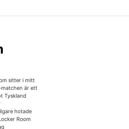
n
om sitter i mitt
matchen är ett
ot Tyskland
r
digare hotade
 Locker Room
ag