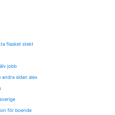
ta flasket stekt
älv jobb
 andra sidan alex
s
 sverige
ion för boende