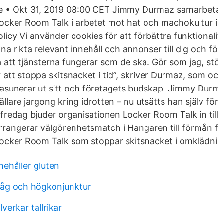
 • Okt 31, 2019 08:00 CET Jimmy Durmaz samarbet
ocker Room Talk i arbetet mot hat och machokultur 
icy Vi använder cookies för att förbättra funktional
nna rikta relevant innehåll och annonser till dig och fö
a att tjänsterna fungerar som de ska. Gör som jag, 
 att stoppa skitsnacket i tid”, skriver Durmaz, som o
basunerar ut sitt och företagets budskap. Jimmy Dur
ällare jargong kring idrotten – nu utsätts han själv f
fredag bjuder organisationen Locker Room Talk in till
angerar välgörenhetsmatch i Hangaren till förmån 
Locker Room Talk som stoppar skitsnacket i omkläd
nehåller gluten
låg och högkonjunktur
llverkar tallrikar