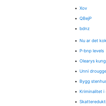
Xov
QBejP
bdnz
Nu ar det kok
P-bnp levels
Olearys kung
Unni drougge
Bygg stenhu
Kriminalitet i
Skatteredukt