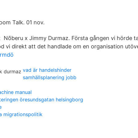
Room Talk. 01 nov.
t Nõberu x Jimmy Durmaz. Första gången vi hörde t
d vi direkt att det handlade om en organisation utöve
ärmdö
vad är handelshinder
samhällsplanering jobb
achine manual
teringen öresundsgatan helsingborg
e
 migrationspolitik