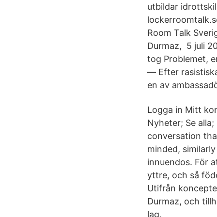
utbildar idrottsk
lockerroomtalk.s
Room Talk Sverig
Durmaz, 5 juli 
tog Problemet, e
— Efter rasisti
en av ambassadör
Logga in Mitt k
Nyheter; Se alla
conversation that
minded, similarly
innuendos. För a
yttre, och så fö
Utifrån koncepte
Durmaz, och till
lag.