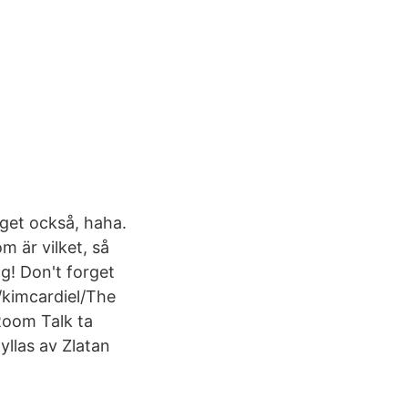
åget också, haha.
m är vilket, så
g! Don't forget
kimcardiel/The
Room Talk ta
yllas av Zlatan