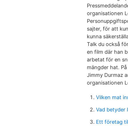
Pressmeddelande
organisationen L
Personuppgiftspol
sajter, för att ku
kunna säkerställ
Talk du också för
en film där han 
arbetat för en sn
mängder hat. På 
Jimmy Durmaz arr
organisationen 
Vilken mat in
Vad betyder 
Ett företag ti