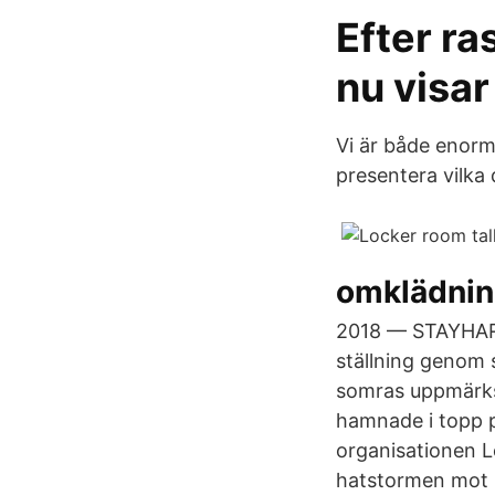
Efter r
nu visar
Vi är både enormt
presentera vilka 
omklädnin
2018 — STAYHA
ställning genom 
somras uppmärk
hamnade i topp p
organisationen 
hatstormen mot 