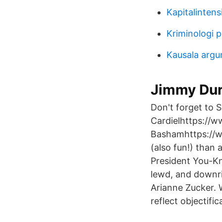
Kapitalintens
Kriminologi
Kausala argu
Jimmy Dur
Don't forget to
Cardielhttps://w
Bashamhttps://w
(also fun!) than 
President You-K
lewd, and downri
Arianne Zucker. W
reflect objectifi