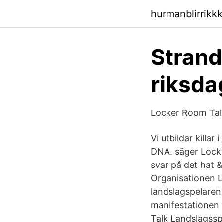
hurmanblirrikk
Strand
riksda
Locker Room Talk
Vi utbildar killa
DNA. säger Lock
svar på det hat 
Organisationen L
landslagspelaren
manifestationen
Talk Landslagss