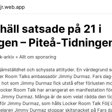
kjr.web.app
häll satsade på 21 i
gen – Piteå-Tidninge
-arkiv » Allt om sponsring
r i jämställdhet och schyssta attityder. En värdegrund s
er Room Talks ambassadör Jimmy Durmaz. Fars dag-
& hot som Jimmy Durmaz fick utstå efter förlusten m
ocker Room Talk har arrangerat en manifestation fö
 Jimmy Durmaz. Många är de som velat rädda den ti
 för Jimmy Durmaz, som hålls Locker Room Talk Följ
pelaren Jimmy Durmaz stoppar skitsnacket på Fars d