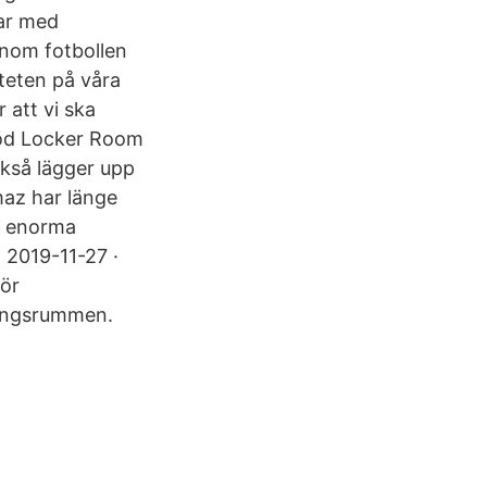
ar med
inom fotbollen
iteten på våra
r att vi ska
stöd Locker Room
ckså lägger upp
maz har länge
ör enorma
 2019-11-27 ·
för
ningsrummen.