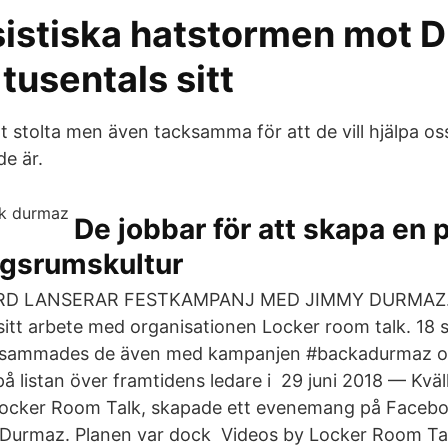
asistiska hatstormen mot 
 tusentals sitt
 stolta men även tacksamma för att de vill hjälpa oss
de är.
De jobbar för att skapa en p
gsrumskultur
RD LANSERAR FESTKAMPANJ MED JIMMY DURMAZ. 
sitt arbete med organisationen Locker room talk. 18 
sammades de även med kampanjen #backadurmaz o
å listan över framtidens ledare i 29 juni 2018 — Kväl
Locker Room Talk, skapade ett evenemang på Facebo
Durmaz. Planen var dock Videos by Locker Room Talk