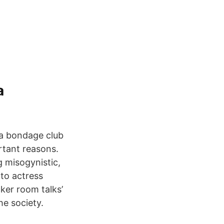
a
a bondage club
rtant reasons.
 misogynistic,
 to actress
ker room talks’
he society.