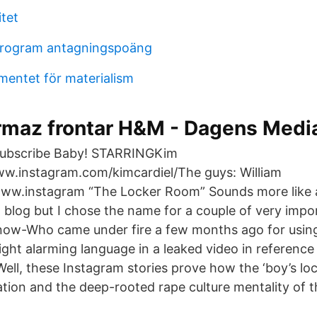
itet
 program antagningspoäng
mentet för materialism
maz frontar H&M - Dagens Medi
 Subscribe Baby! STARRINGKim
ww.instagram.com/kimcardiel/The guys: William
ww.instagram “The Locker Room” Sounds more like 
a blog but I chose the name for a couple of very impo
now-Who came under fire a few months ago for using
ght alarming language in a leaked video in reference
ell, these Instagram stories prove how the ‘boy’s loc
cation and the deep-rooted rape culture mentality of t