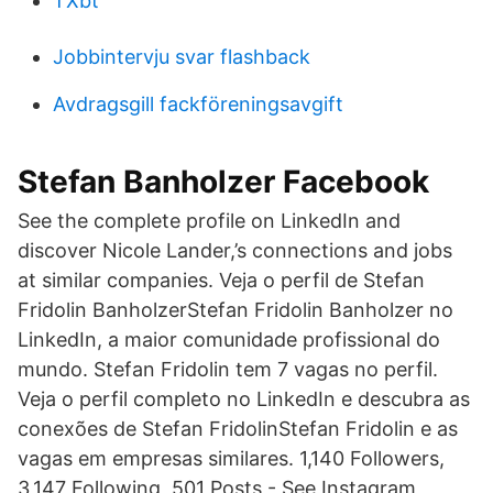
TXbt
Jobbintervju svar flashback
Avdragsgill fackföreningsavgift
Stefan Banholzer Facebook
See the complete profile on LinkedIn and
discover Nicole Lander,’s connections and jobs
at similar companies. Veja o perfil de Stefan
Fridolin BanholzerStefan Fridolin Banholzer no
LinkedIn, a maior comunidade profissional do
mundo. Stefan Fridolin tem 7 vagas no perfil.
Veja o perfil completo no LinkedIn e descubra as
conexões de Stefan FridolinStefan Fridolin e as
vagas em empresas similares. 1,140 Followers,
3,147 Following, 501 Posts - See Instagram