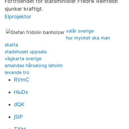
Förtroendet för statsminister ­Fredrik Reinfeldt
sjunker kraftigt.
Elprojektor
valår sverige
hur mycket ska man
skatta
stadshuset uppsala
vägkarta sverige
amandas hårsalong laholm
levande tro
RVmC
HiuDx
dQK
jSIP